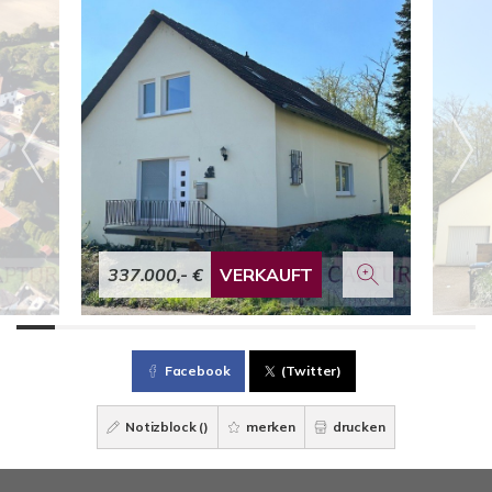
337.000,- €
VERKAUFT
Facebook
(Twitter)
Notizblock (
)
merken
drucken