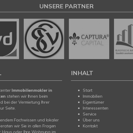
UNSERE PARTNER
L
INHALT
tenter
Immobilienmakler in
Start
ken
stehen wir Ihnen beim
Immobilien
d bei der Vermietung Ihrer
Eigentümer
ur Seite.
Interessenten
Service
sendem Fachwissen und lokaler
Über uns
beraten wir Sie in allen Fragen
Kontakt
hr Haus oder Ihre Wohnung im