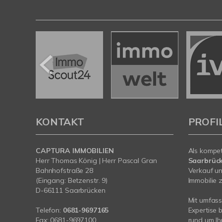
KONTAKT
PROFI
CAPTURA IMMOBILIEN
Als kompe
Herr Thomas König | Herr Pascal Gran
Saarbrüc
Bahnhofstraße 28
Verkauf un
(Eingang: Betzenstr. 9)
Immobilie z
D-66111 Saarbrücken
Mit umfas
Telefon:
0681-9697165
Expertise 
Fax: 0681-9697100
rund um I