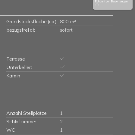
Echtheit von Bewertungen
Grundstücksfläche (ca.)
800 m²
bezugsfrei ab
sofort
Terrasse
Unterkellert
Kamin
Anzahl Stellplätze
1
Schlafzimmer
2
WC
1