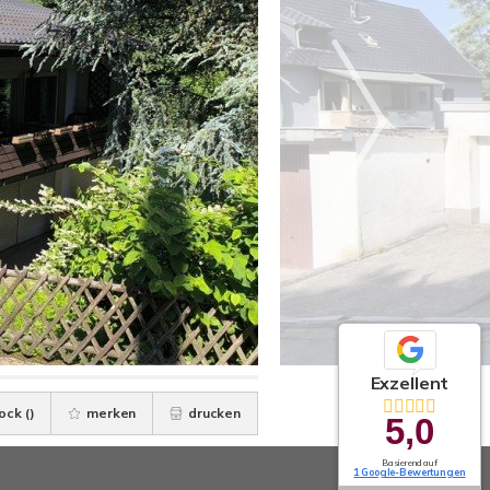
Exzellent
ock (
)
merken
drucken
5,0
Basierend auf
1 Google-Bewertungen