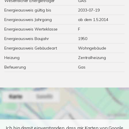
Wesentlicher Energieträger
GAS
Energieausweis gültig bis
2033-07-19
Energieausweis Jahrgang
ab dem 1.5.2014
Energieausweis Werteklasse
F
Energieausweis Baujahr
1950
Energieausweis Gebäudeart
Wohngebäude
Heizung
Zentralheizung
Befeuerung
Gas
Ich bin damit einverstanden, dass mir Karten von Google