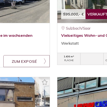
595.000,- €
VERKAUF
Sulzbach/Saar
age im wachsenden
Vielseitiges Wohn- und 
Werkstatt
1.436 m²
FLÄCHE
O
ZUM EXPOSÉ