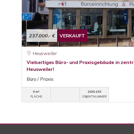
237.000,- €
VERKAUFT
Heusweiler
Vielseitiges Büro- und Praxisgebäude in zentr
Heusweiler!
Büro / Praxis
0 m²
2025-130
FLÄCHE
OBJEKTNUMMER