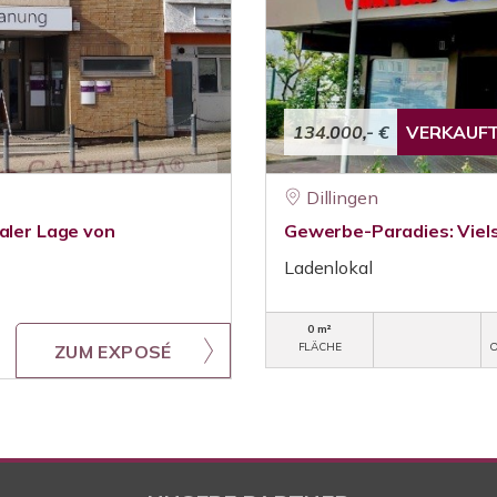
134.000,- €
VERKAUF
Dillingen
aler Lage von
Gewerbe-Paradies: Vielse
Ladenlokal
0 m²
FLÄCHE
O
ZUM EXPOSÉ