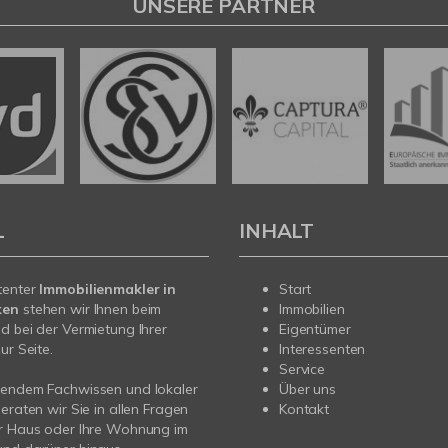
UNSERE PARTNER
L
INHALT
tenter
Immobilienmakler in
Start
ken
stehen wir Ihnen beim
Immobilien
d bei der Vermietung Ihrer
Eigentümer
ur Seite.
Interessenten
Service
sendem Fachwissen und lokaler
Über uns
beraten wir Sie in allen Fragen
Kontakt
hr Haus oder Ihre Wohnung im