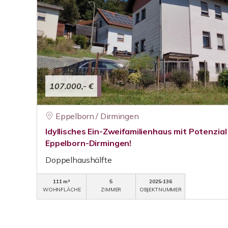
107.000,- €
Eppelborn / Dirmingen
Idyllisches Ein-Zweifamilienhaus mit Potenzial
Eppelborn-Dirmingen!
Doppelhaushälfte
111 m²
5
2025-136
WOHNFLÄCHE
ZIMMER
OBJEKTNUMMER