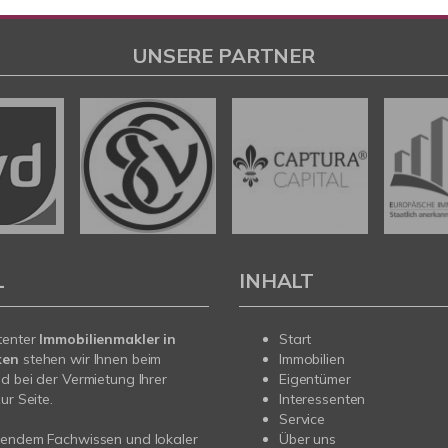
UNSERE PARTNER
L
INHALT
tenter
Immobilienmakler in
Start
ken
stehen wir Ihnen beim
Immobilien
d bei der Vermietung Ihrer
Eigentümer
ur Seite.
Interessenten
Service
sendem Fachwissen und lokaler
Über uns