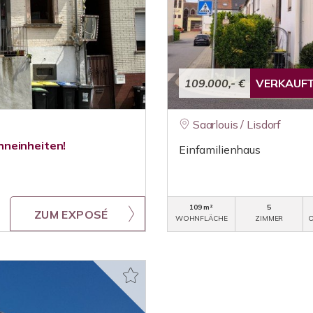
109.000,- €
VERKAUF
Saarlouis / Lisdorf
hneinheiten!
Einfamilienhaus
109 m²
5
ZUM EXPOSÉ
WOHNFLÄCHE
ZIMMER
O