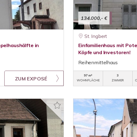
134.000,- €
St. Ingbert
pelhaushälfte in
Einfamilienhaus mit Pote
Köpfe und Investoren!
Reihenmittelhaus
97 m²
3
ZUM EXPOSÉ
WOHNFLÄCHE
ZIMMER
O