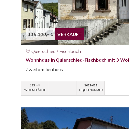
119.000,- €
VERKAUFT
Quierschied / Fischbach
Wohnhaus in Quierschied-Fischbach mit 3 Wo
Zweifamilienhaus
163 m²
2023-029
WOHNFLÄCHE
OBJEKTNUMMER