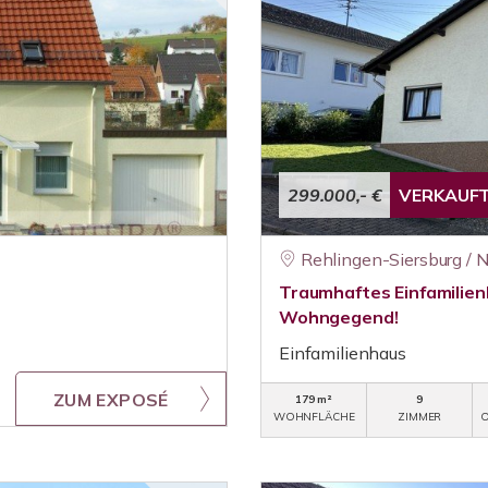
299.000,- €
VERKAUF
Rehlingen-Siersburg / N
Traumhaftes Einfamilienh
Wohngegend!
Einfamilienhaus
ZUM EXPOSÉ
179 m²
9
WOHNFLÄCHE
ZIMMER
O