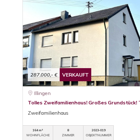
287.000,- €
VERKAUFT
Illingen
Tolles Zweifamilienhaus! Großes Grundstück! 
Zweifamilienhaus
164 m²
8
2023-019
WOHNFLÄCHE
ZIMMER
OBJEKTNUMMER