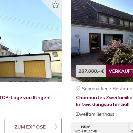
287.000,- €
VERKAUF
Saarbrücken / Rastpfuh
TOP-Lage von Illingen!
Charmantes Zweifamilie
Entwicklungspotenzial!
Zweifamilienhaus
ZUM EXPOSÉ
165 m²
WOHNFLÄCHE
O