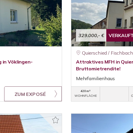
329.000,- €
VERKAUF
Quierschied / Fischbach
 in Vöklingen-
Attraktives MFH in Quie
Bruttomietrendite!
Mehrfamilienhaus
420 m²
ZUM EXPOSÉ
WOHNFLÄCHE
O