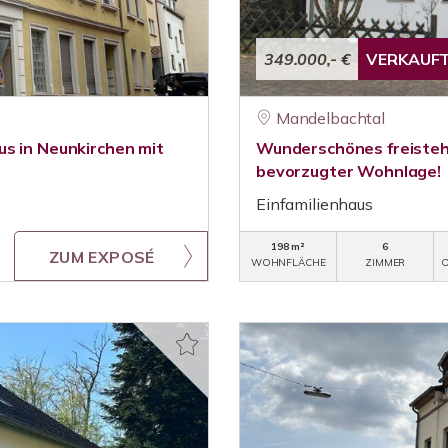
349.000,- €
VERKAUF
Mandelbachtal
us in Neunkirchen mit
Wunderschönes freistehe
bevorzugter Wohnlage!
Einfamilienhaus
198 m²
6
ZUM EXPOSÉ
WOHNFLÄCHE
ZIMMER
O