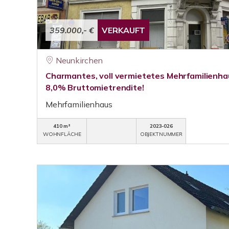
359.000,- €
VERKAUFT
Neunkirchen
Charmantes, voll vermietetes Mehrfamilienha
8,0% Bruttomietrendite!
Mehrfamilienhaus
410 m²
2023-026
WOHNFLÄCHE
OBJEKTNUMMER