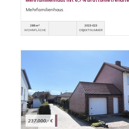
Mehrfamilienhaus mit 6,7% Bruttomietrendite
Mehrfamilienhaus
288 m²
2023-023
WOHNFLÄCHE
OBJEKTNUMMER
237.000,- €