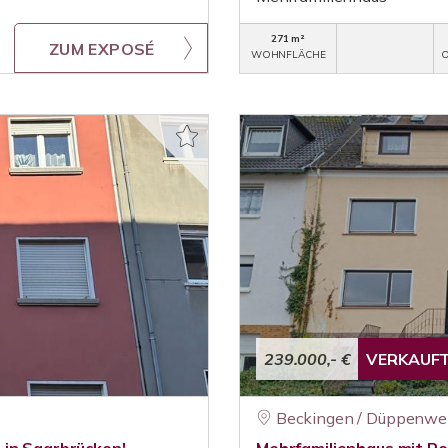
271 m²
ZUM EXPOSÉ
WOHNFLÄCHE
O
239.000,- €
VERKAUF
Beckingen / Düppenwei