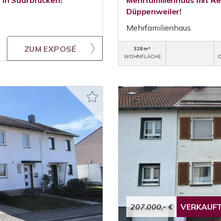
 in Saarbrücken!
Mehrfamilienhaus mit Re
Düppenweiler!
Mehrfamilienhaus
ZUM EXPOSÉ
328 m²
WOHNFLÄCHE
O
207.000,- €
VERKAUF