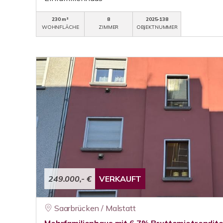
230 m²
8
2025-138
WOHNFLÄCHE
ZIMMER
OBJEKTNUMMER
249.000,- €
VERKAUFT
Saarbrücken / Malstatt