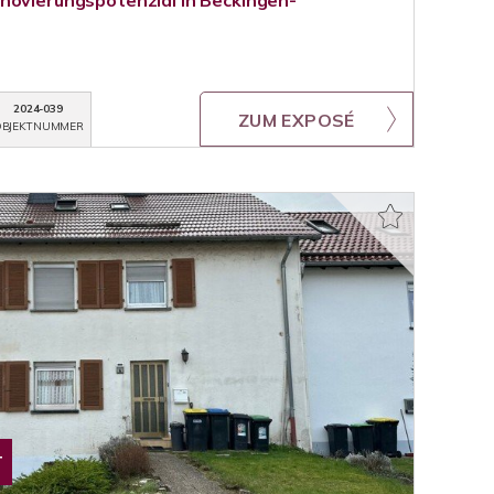
novierungspotenzial in Beckingen-
2024-039
ZUM EXPOSÉ
BJEKTNUMMER
T