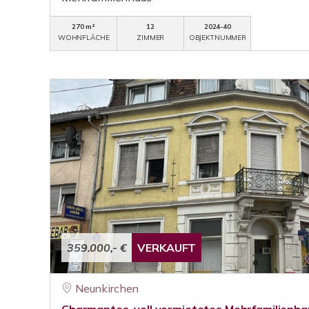
270 m²
12
2024-40
WOHNFLÄCHE
ZIMMER
OBJEKTNUMMER
359.000,- €
VERKAUFT
Neunkirchen