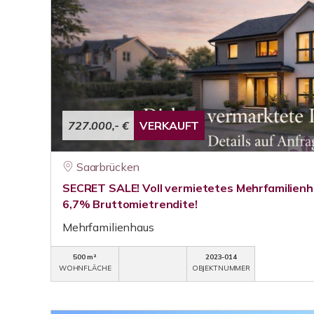
727.000,- €
VERKAUFT
Saarbrücken
SECRET SALE! Voll vermietetes Mehrfamilienh
6,7% Bruttomietrendite!
Mehrfamilienhaus
500 m²
2023-014
WOHNFLÄCHE
OBJEKTNUMMER