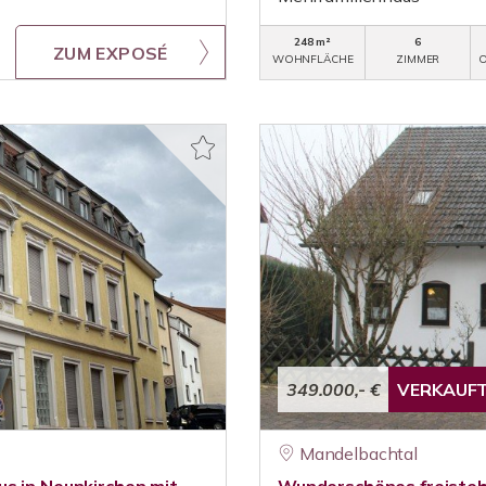
248 m²
6
ZUM EXPOSÉ
WOHNFLÄCHE
ZIMMER
O
349.000,- €
VERKAUF
Mandelbachtal