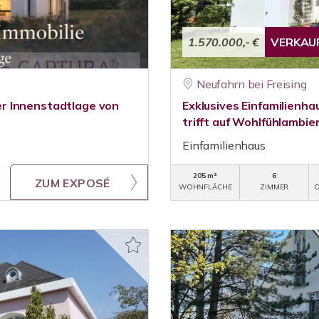
1.570.000,- €
VERKAU
Neufahrn bei Freising
r Innenstadtlage von
Exklusives Einfamilienha
trifft auf Wohlfühlambie
Einfamilienhaus
205 m²
6
ZUM EXPOSÉ
WOHNFLÄCHE
ZIMMER
O