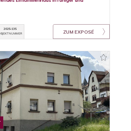
ndes Einfamilienhaus in ruhiger und
2025-135
ZUM EXPOSÉ
BJEKTNUMMER
T