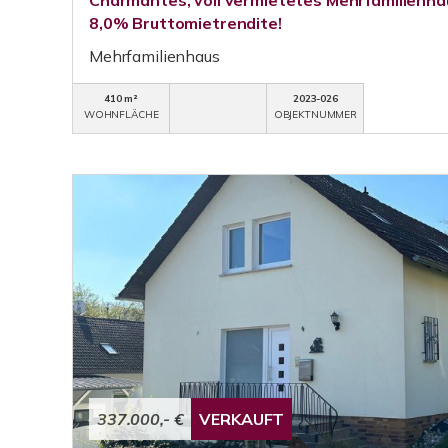
Charmantes, voll vermietetes Mehrfamilienha
8,0% Bruttomietrendite!
Mehrfamilienhaus
410 m²
2023-026
WOHNFLÄCHE
OBJEKTNUMMER
337.000,- €
VERKAUFT