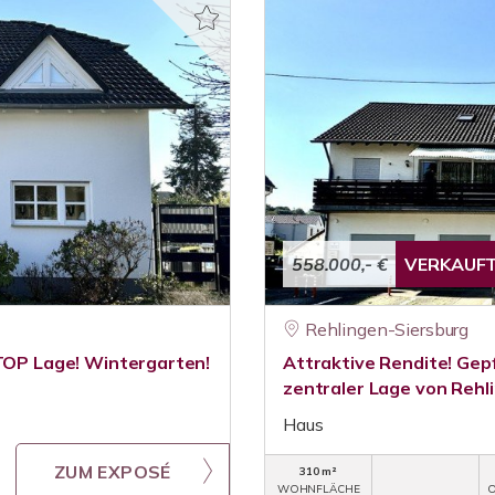
558.000,- €
VERKAUF
Rehlingen-Siersburg
 TOP Lage! Wintergarten!
Attraktive Rendite! Gep
zentraler Lage von Rehl
Haus
ZUM EXPOSÉ
310 m²
WOHNFLÄCHE
O