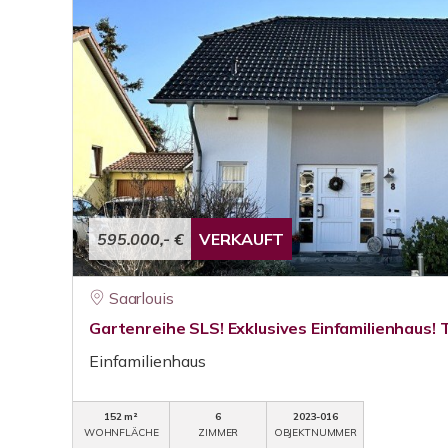
595.000,- €
VERKAUFT
Saarlouis
Gartenreihe SLS! Exklusives Einfamilienhaus!
Einfamilienhaus
152 m²
6
2023-016
WOHNFLÄCHE
ZIMMER
OBJEKTNUMMER