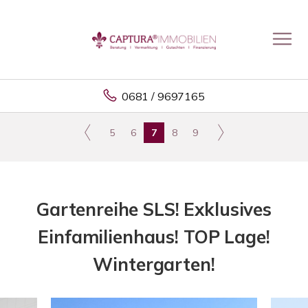
0681 / 9697165
5
6
7
8
9
Gartenreihe SLS! Exklusives
Einfamilienhaus! TOP Lage!
Wintergarten!