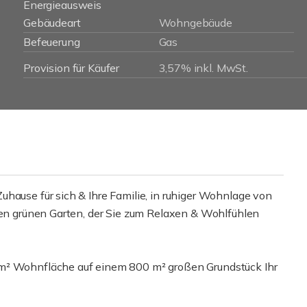
Energieausweis
Gebäudeart
Wohngebäude
Befeuerung
Gas
Provision für Käufer
3,57% inkl. MwSt.
hause für sich & Ihre Familie, in ruhiger Wohnlage von
inen grünen Garten, der Sie zum Relaxen & Wohlfühlen
 m² Wohnfläche auf einem 800 m² großen Grundstück Ihr