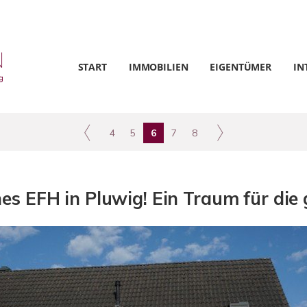
START
IMMOBILIEN
EIGENTÜMER
IN
4
5
6
7
8
 EFH in Pluwig! Ein Traum für die 