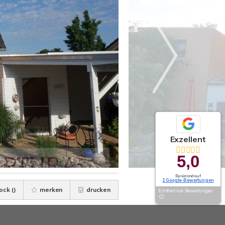
Exzellent
5,0
Basierend auf
1 Google-Bewertungen
ock (
)
merken
drucken
Echtheit von Bewertungen