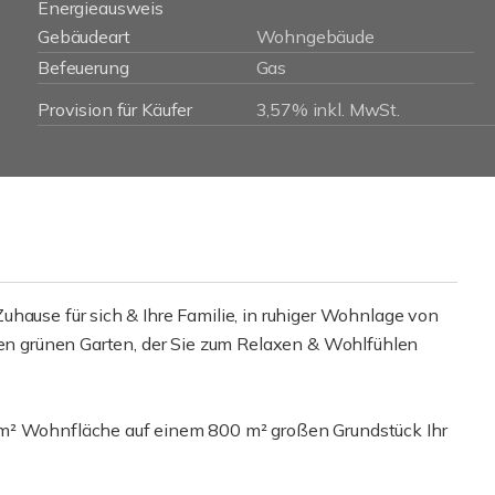
Energieausweis
Gebäudeart
Wohngebäude
Befeuerung
Gas
Provision für Käufer
3,57% inkl. MwSt.
hause für sich & Ihre Familie, in ruhiger Wohnlage von
inen grünen Garten, der Sie zum Relaxen & Wohlfühlen
 m² Wohnfläche auf einem 800 m² großen Grundstück Ihr