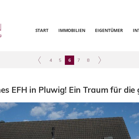
START
IMMOBILIEN
EIGENTÜMER
IN
4
5
6
7
8
 EFH in Pluwig! Ein Traum für die 