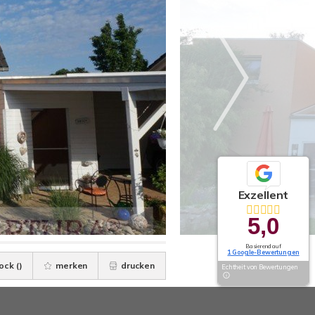
Exzellent
5,0
Basierend auf
1 Google-Bewertungen
ock (
)
merken
drucken
Echtheit von Bewertungen