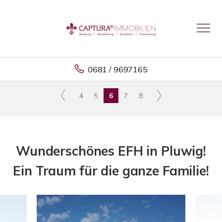
0681 / 9697165
4
5
6
7
8
Wunderschönes EFH in Pluwig!
Ein Traum für die ganze Familie!