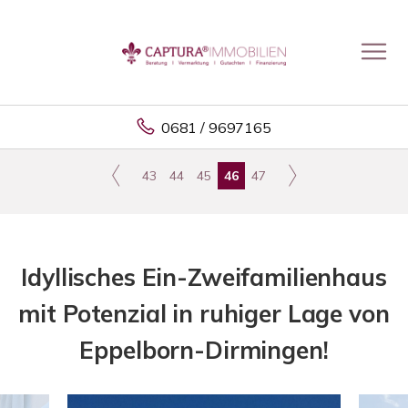
0681 / 9697165
43
44
45
46
47
Idyllisches Ein-Zweifamilienhaus
mit Potenzial in ruhiger Lage von
Eppelborn-Dirmingen!