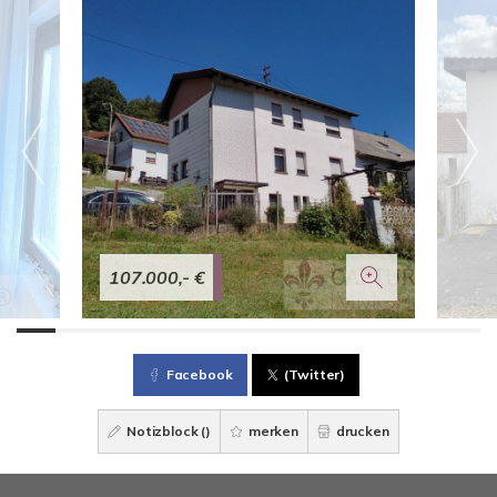
107.000,- €
Facebook
(Twitter)
Notizblock (
)
merken
drucken