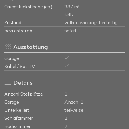
Grundstücksfläche (ca.)
387 m²
teil /
Zustand
vollrenovierungsbedürftig
bezugsfrei ab
sofort
Ausstattung
Garage
Kabel / Sat-TV
Details
Anzahl Stellplätze
1
Garage
Anzahl 1
Unterkellert
teilweise
Schlafzimmer
2
Badezimmer
2