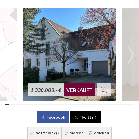
1.330.000,- €
VERKAUFT
Facebook
(Twitter)
Notizblock (
)
merken
drucken