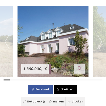
1.390.000,- €
Facebook
(Twitter)
Notizblock (
)
merken
drucken