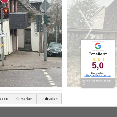
Exzellent
5,0
Basierend auf
1 Google-Bewertungen
Echtheit von Bewertungen
ock (
)
merken
drucken