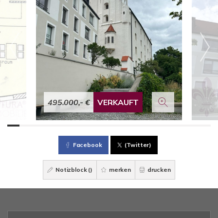
495.000,- €
VERKAUFT
Facebook
(Twitter)
Notizblock (
)
merken
drucken