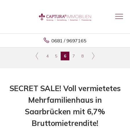
0681 / 9697165
4
5
6
7
8
SECRET SALE! Voll vermietetes
Mehrfamilienhaus in
Saarbrücken mit 6,7%
Bruttomietrendite!