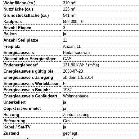
Wohnfläche (ca.)
310 m²
Nutzfläche (ca.)
123 m²
Grundstücksfläche (ca.)
541 m²
Kaufpreis
558.000,- €
Anzahl Etagen
3
Balkon
ja
Anzahl Stellplätze
11
Freiplatz
Anzahl 11
Energieausweis
Bedarfsausweis
Wesentlicher Energieträger
GAS
Endenergiebedarf
131,80 kWh / (m²*a)
Energieausweis gültig bis
2033-07-23
Energieausweis Jahrgang
ab dem 1.5.2014
Energieausweis Werteklasse
E
Energieausweis Baujahr
1982
Energieausweis Gebäudeart
Wohngebäude
Unterkellert
ja
Objekt ist vermietet
ja
Heizung
Zentralheizung
Befeuerung
Gas
Kabel / Sat-TV
ja
Zustand
gepflegt